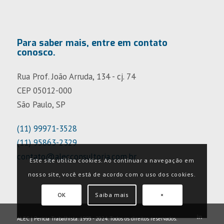
Para saber mais, entre em contato
conosco.
Rua Prof. João Arruda, 134 - cj. 74
CEP 05012-000
São Paulo, SP
(11) 99971-3528
(11) 95863-2329
contato@alecconsultoria.com.br
Este site utiliza cookies. Ao continuar a navegação em
nosso site, você está de acordo com o uso dos cookies.
OK
Saiba mais
×
ALEC | Perícia Trabalhista. 1993 - 2024. Todos os direitos reservados.