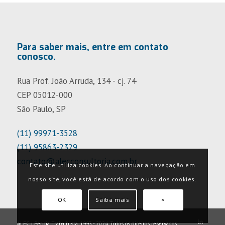
Para saber mais, entre em contato
conosco.
Rua Prof. João Arruda, 134 - cj. 74
CEP 05012-000
São Paulo, SP
(11) 99971-3528
(11) 95863-2329
contato@alecconsultoria.com.br
Este site utiliza cookies. Ao continuar a navegação em
nosso site, você está de acordo com o uso dos cookies.
OK
Saiba mais
×
ALEC | Perícia Trabalhista. 1993 - 2024. Todos os direitos reservados.