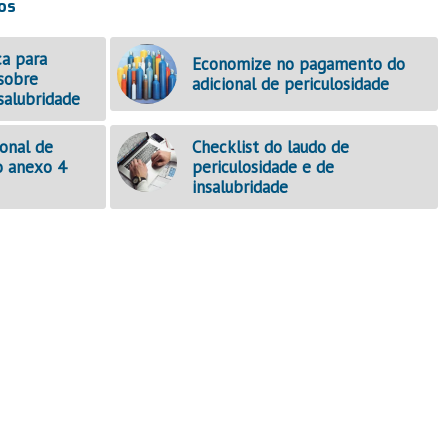
os
ca para
Economize no pagamento do
 sobre
adicional de periculosidade
salubridade
ional de
Checklist do laudo de
o anexo 4
periculosidade e de
insalubridade