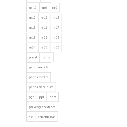
nr-10
nr6
nr9
nr10
nr12
nr13
nr15
nr16
nr17
nr18
nr22
nr28
nr34
nr35
nr36
pcmat
pcmso
periculosidade
perícia médica
perícia trabalhista
pgr
ppr
ppra
prevenção acidente
sst
terceirização