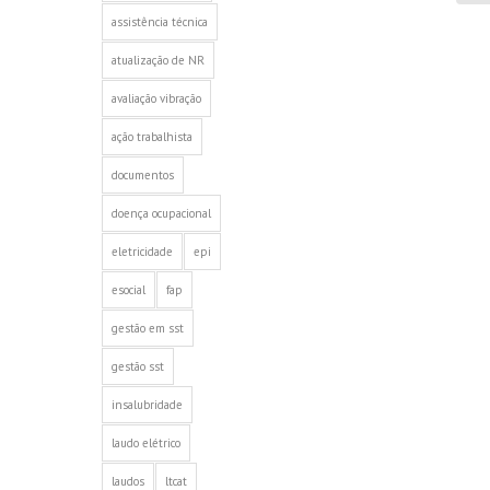
assistência técnica
atualização de NR
avaliação vibração
ação trabalhista
documentos
doença ocupacional
eletricidade
epi
esocial
fap
gestão em sst
gestão sst
insalubridade
laudo elétrico
laudos
ltcat