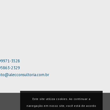
 99971-3528
 95863-2329
ato@alecconsultoria.com.br
Este site utiliza cookies. Ao continuar a
navegação em nosso site, você está de acordo